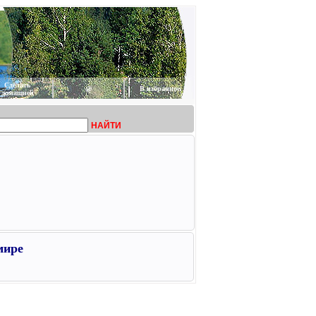
Сделать
@
В избранное
домашней
НАЙТИ
мире