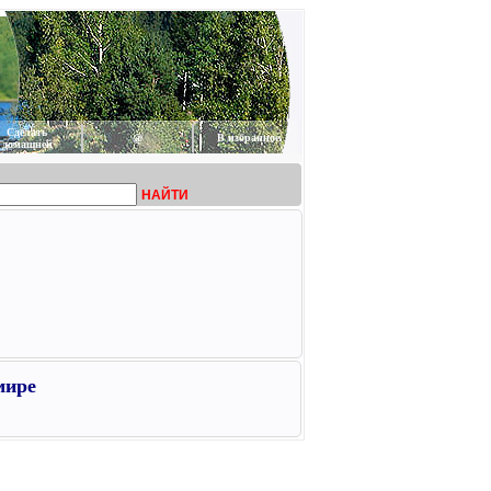
Сделать
@
В избранное
домашней
НАЙТИ
мире