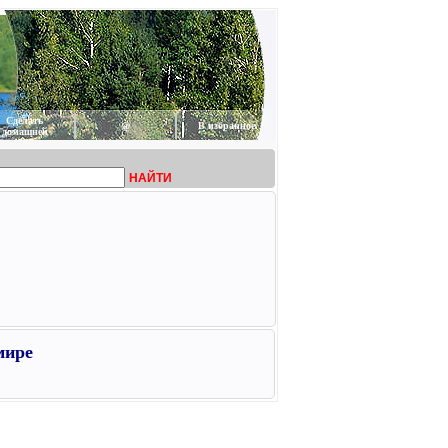
Сделать
@
В избранное
домашней
НАЙТИ
мире