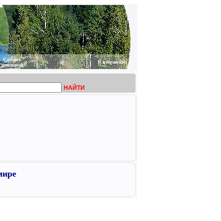
Сделать
@
В избранное
домашней
НАЙТИ
мире