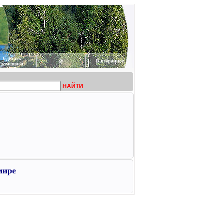
Сделать
@
В избранное
домашней
НАЙТИ
мире