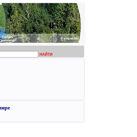
Сделать
@
В избранное
домашней
НАЙТИ
мире