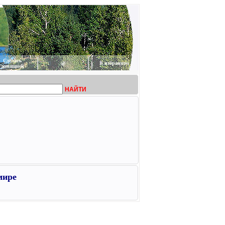
Сделать
@
В избранное
домашней
НАЙТИ
мире