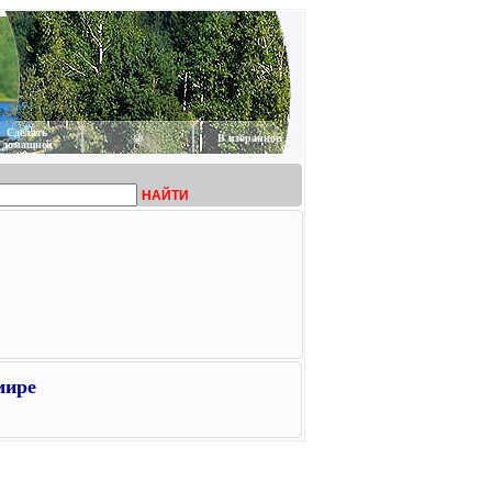
Сделать
@
В избранное
домашней
НАЙТИ
мире