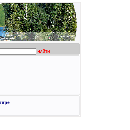
Сделать
@
В избранное
домашней
НАЙТИ
мире