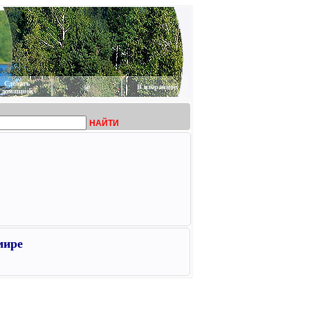
Сделать
@
В избранное
домашней
НАЙТИ
мире