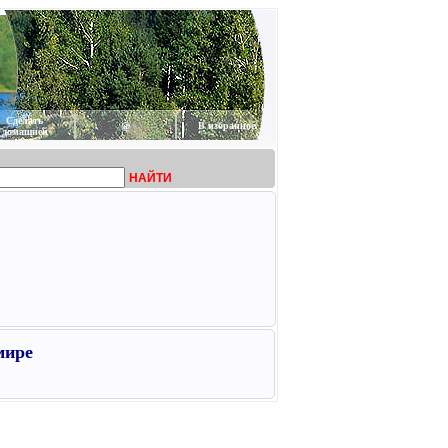
Сделать
@
В избранное
домашней
НАЙТИ
мире