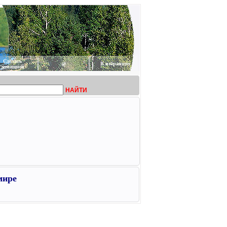
Сделать
@
В избранное
домашней
НАЙТИ
мире