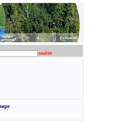
Сделать
@
В избранное
домашней
НАЙТИ
мире