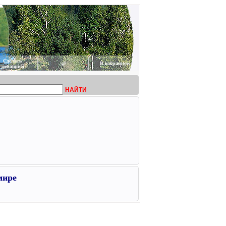
Сделать
@
В избранное
домашней
НАЙТИ
мире