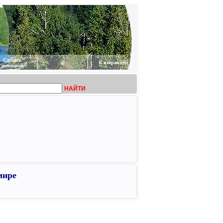
Сделать
@
В избранное
домашней
НАЙТИ
мире