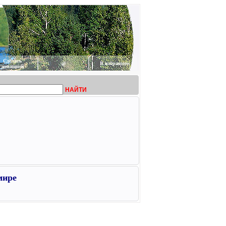
Сделать
@
В избранное
домашней
НАЙТИ
мире