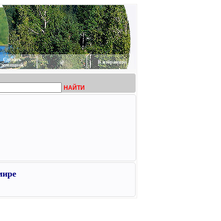
Сделать
@
В избранное
домашней
НАЙТИ
мире