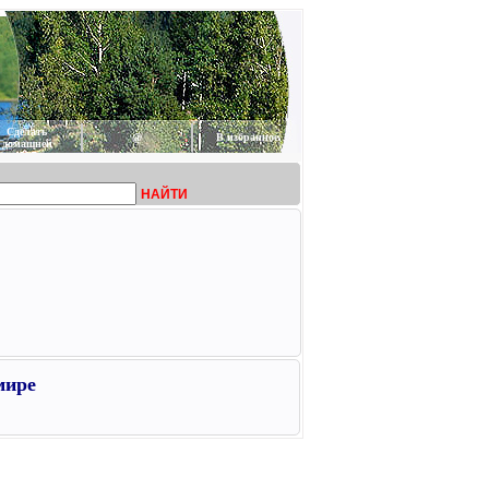
Сделать
@
В избранное
домашней
НАЙТИ
мире