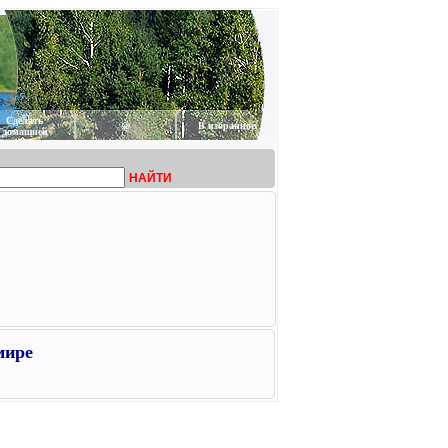
Сделать
@
В избранное
домашней
НАЙТИ
мире