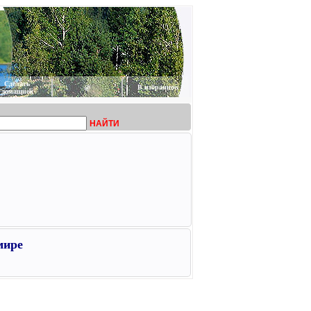
Сделать
@
В избранное
домашней
НАЙТИ
мире