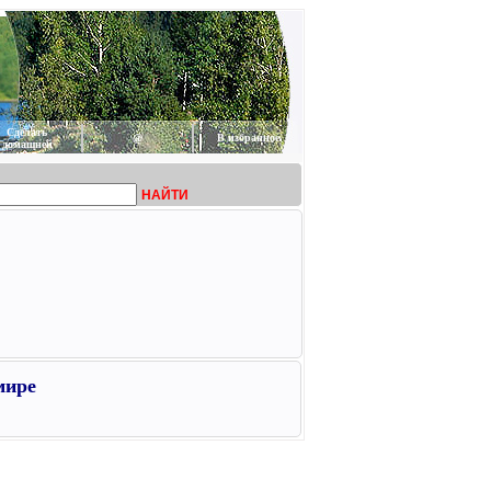
Сделать
@
В избранное
домашней
НАЙТИ
мире