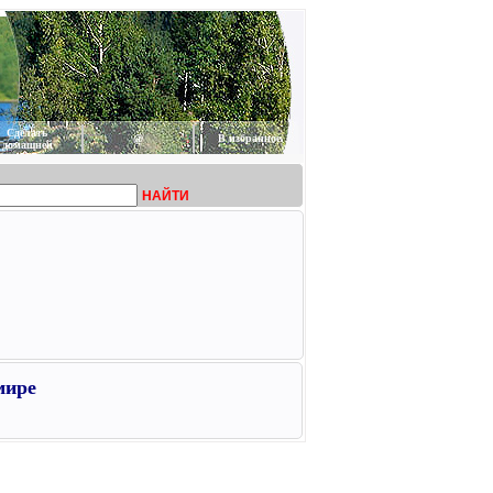
Сделать
@
В избранное
домашней
НАЙТИ
мире