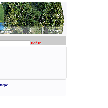
Сделать
@
В избранное
домашней
НАЙТИ
мире