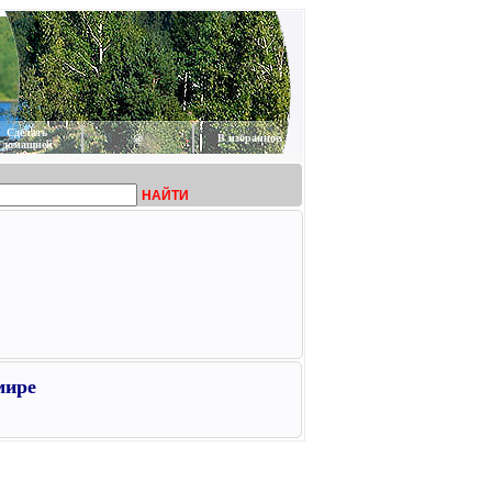
Сделать
@
В избранное
домашней
НАЙТИ
мире