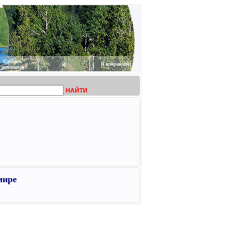
Сделать
@
В избранное
домашней
НАЙТИ
мире