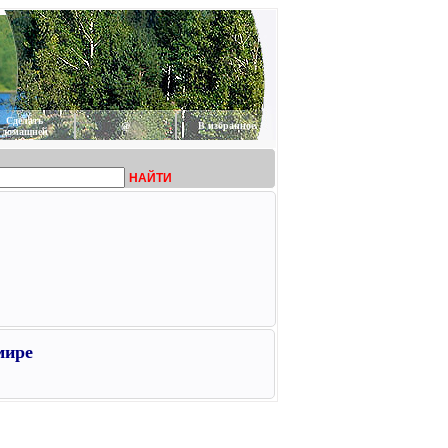
Сделать
@
В избранное
домашней
НАЙТИ
мире