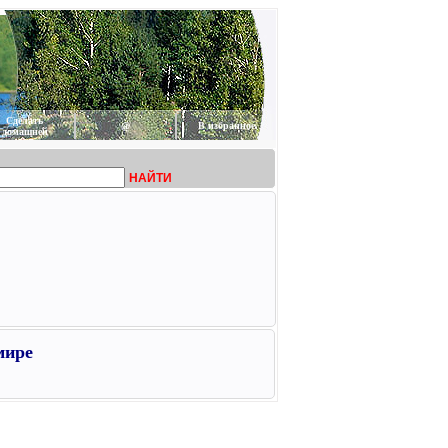
Сделать
@
В избранное
домашней
НАЙТИ
мире