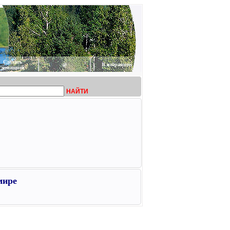
Сделать
@
В избранное
домашней
НАЙТИ
мире