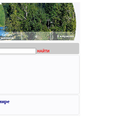
Сделать
@
В избранное
домашней
НАЙТИ
мире