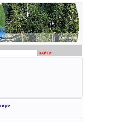
Сделать
@
В избранное
домашней
НАЙТИ
мире