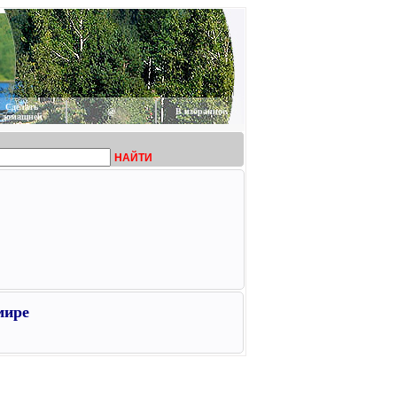
Сделать
@
В избранное
домашней
НАЙТИ
мире